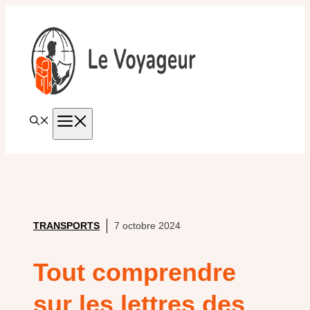
Aller
au
contenu
MENU
TRANSPORTS
7 octobre 2024
Tout comprendre
sur les lettres des