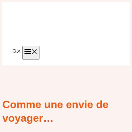
Aller
au
contenu
MENU
Comme une envie de
voyager…