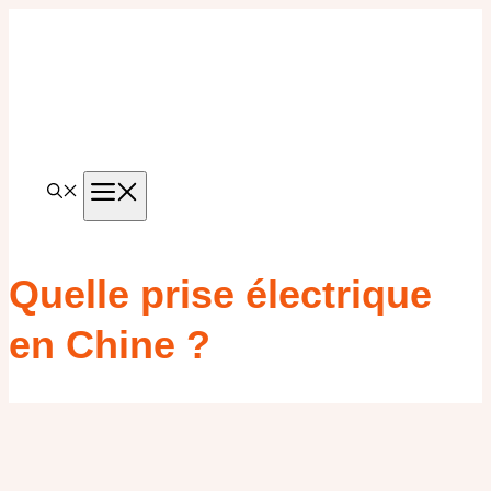
Aller
au
contenu
MENU
Quelle prise électrique
en Chine ?