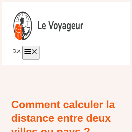
Aller
au
contenu
MENU
Comment calculer la
distance entre deux
villes ou pays ?