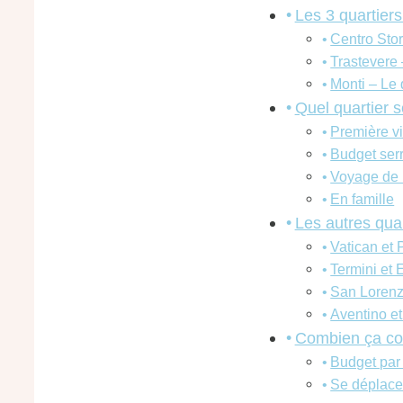
Les 3 quartiers
Centro Stor
Trastevere 
Monti – Le 
Quel quartier s
Première v
Budget ser
Voyage de 
En famille
Les autres quar
Vatican et P
Termini et 
San Loren
Aventino et
Combien ça co
Budget par 
Se déplac