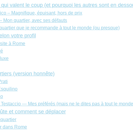
 qui valent le coup (et pourquoi les autres sont en desso
ico – Magnifique, épuisant, hors de prix
– Mon quartier, avec ses défauts
quartier que je recommande à tout le monde (ou presque)
elon votre profil
isite à Rome
ré
luxe
tiers (version honnête)
rati
Esquilino
zo
 Testaccio — Mes préférés (mais ne le dites pas à tout le monde
ûte et comment se déplacer
quartier
er dans Rome