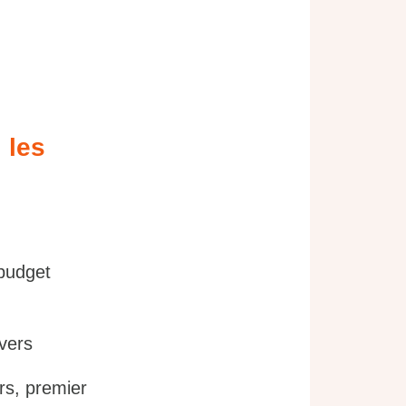
 les
 budget
vers
s, premier