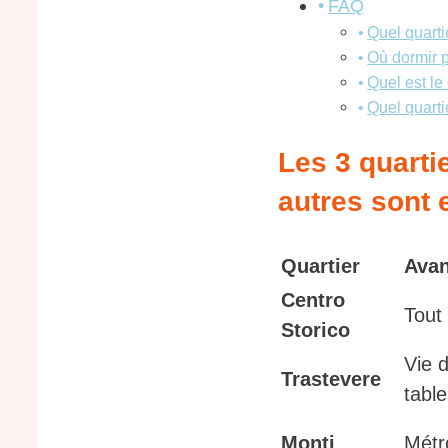
FAQ
Quel quarti
Où dormir 
Quel est le
Quel quarti
Les 3 quarti
autres sont 
Quartier
Avan
Centro
Tout
Storico
Vie 
Trastevere
tabl
Monti
Métr