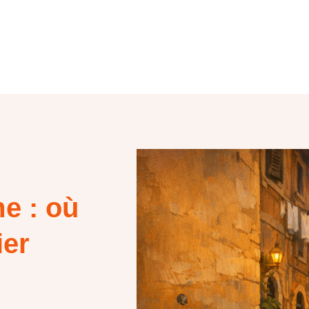
e : où
ier