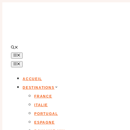
Aller
au
contenu
MENU
MENU
ACCUEIL
DESTINATIONS
FRANCE
ITALIE
PORTUGAL
ESPAGNE