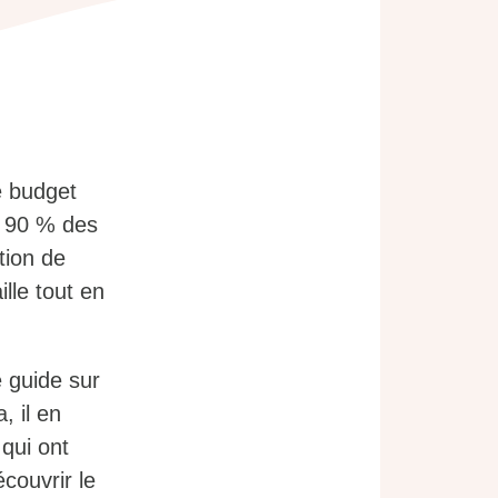
,
e budget
, 90 % des
tion de
lle tout en
 guide sur
, il en
 qui ont
couvrir le