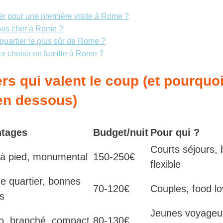
er pour une première visite à Rome ?
pas cher à Rome ?
 quartier le plus sûr de Rome ?
er choisir en famille à Rome ?
ers qui valent le coup (et pourquoi
en dessous)
tages
Budget/nuit
Pour qui ?
Courts séjours,
 à pied, monumental
150-250€
flexible
de quartier, bonnes
70-120€
Couples, food lo
es
Jeunes voyageur
o, branché, compact
80-130€