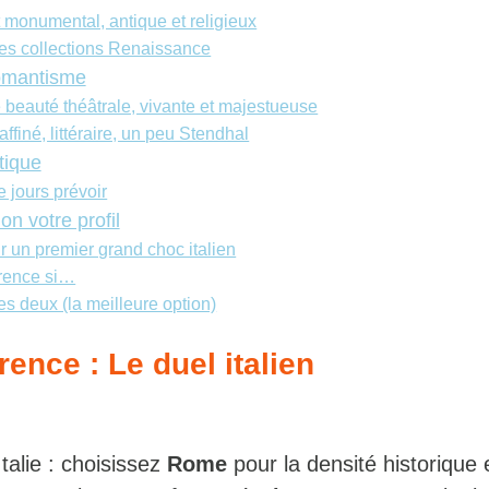
t monumental, antique et religieux
les collections Renaissance
omantisme
beauté théâtrale, vivante et majestueuse
affiné, littéraire, un peu Stendhal
tique
 jours prévoir
on votre profil
 un premier grand choc italien
orence si…
s deux (la meilleure option)
ence : Le duel italien
talie : choisissez
Rome
pour la densité historique e