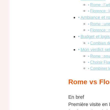
Rome : l’ar
Florence : 
Ambiance et r
Rome : une 
Florence : r
Budget et logis
Combien de
Mon verdict sel
Rome : pour
Choisir Fl
Combiner le
Rome vs Flor
En bref
Première visite en I