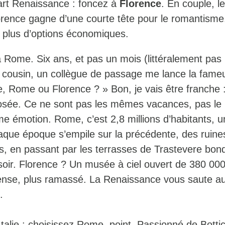
art Renaissance : foncez à
Florence
. En couple, l
rence gagne d’une courte tête pour le romantisme
 plus d’options économiques.
à Rome. Six ans, et pas un mois (littéralement pas 
 cousin, un collègue de passage me lance la fame
e, Rome ou Florence ? » Bon, je vais être franche :
posée. Ce ne sont pas les mêmes vacances, pas l
e émotion. Rome, c’est 2,8 millions d’habitants, u
ue époque s’empile sur la précédente, des ruine
s, en passant par les terrasses de Trastevere bon
soir. Florence ? Un musée à ciel ouvert de 380 00
ense, plus ramassé. La Renaissance vous saute au
.
Italie : choisissez Rome, point. Passionné de Bottice