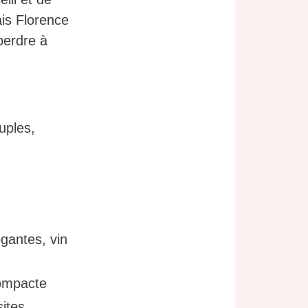
is Florence
perdre à
uples,
égantes, vin
compacte
ites