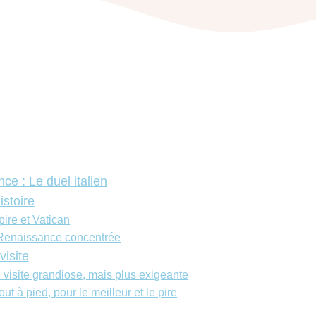
e : Le duel italien
istoire
ire et Vatican
 Renaissance concentrée
visite
visite grandiose, mais plus exigeante
out à pied, pour le meilleur et le pire