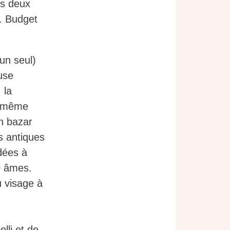
es deux
. Budget
un seul)
use
 la
e même
n bazar
s antiques
dées à
0 âmes.
 visage à
lli et de