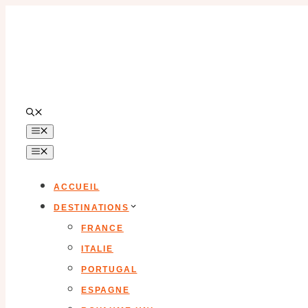
Aller
au
contenu
MENU
MENU
ACCUEIL
DESTINATIONS
FRANCE
ITALIE
PORTUGAL
ESPAGNE