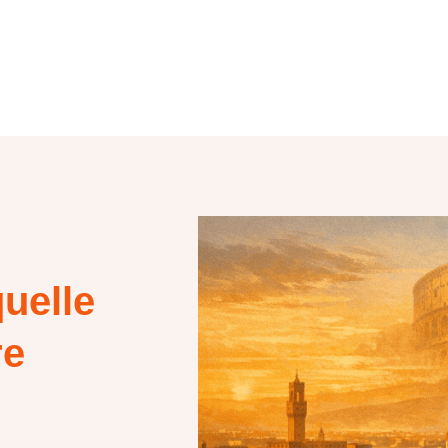
uelle
re