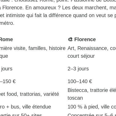
 à Florence. En amoureux ? Les deux marchent, ma
t intimiste qui fait la différence quand on veut se 
métro.
 Rome
🎨 Florence
ière visite, familles, histoire
Art, Renaissance, co
ique
court séjour
 jours
2–3 jours
–150 €
100–140 €
Bistecca, trattorie él
et food, trattorias, variété
toscan
ro + bus, ville étendue
100 % à pied, ville 
artie sur 50+ sites
Concentrée sur 5–6 s