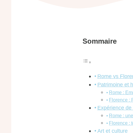
Sommaire
Rome vs Florenc
Patrimoine et h
Rome : Emp
Florence :
Expérience de 
Rome : une 
Florence : t
Art et culture