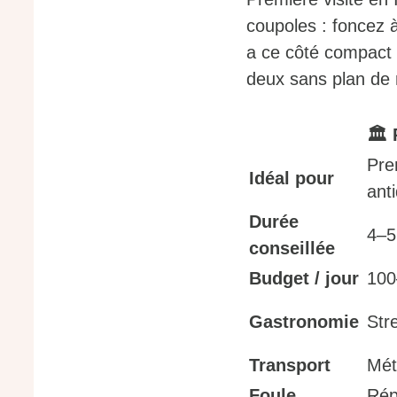
coupoles : foncez
a ce côté compact e
deux sans plan de 
🏛️
Prem
Idéal pour
ant
Durée
4–5
conseillée
Budget / jour
100
Gastronomie
Stre
Transport
Mét
Foule
Rép