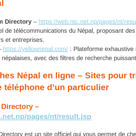
l
m Directory
–
https://web.ntc.net.np/pages/nt/resul
iel de télécommunications du Népal, proposant de
rs et entreprises.
–
https://yellownepal.com/
: Plateforme exhaustive 
s népalaises, avec des filtres de recherche puissant
es Népal en ligne – Sites pour t
 téléphone d’un particulier
Directory –
.net.np/pages/nt/result.jsp
rectory est un site officiel qui vous permet de che