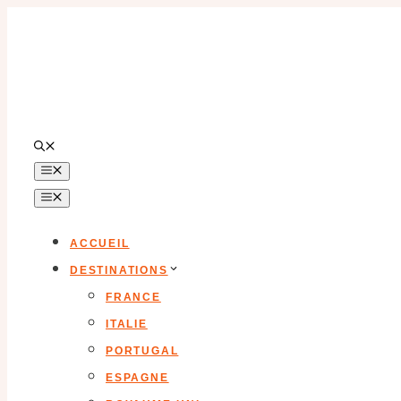
Aller
au
contenu
MENU
MENU
ACCUEIL
DESTINATIONS
FRANCE
ITALIE
PORTUGAL
ESPAGNE