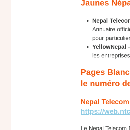
Jaunes Népa
Nepal Teleco
Annuaire offic
pour particulie
YellowNepal
les entreprise
Pages Blanch
le numéro de
Nepal Telecom 
https://web.ntc
Le Nepal Telecom Di