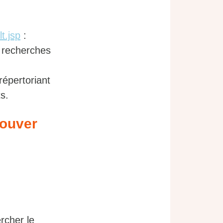
t.jsp
:
s recherches
répertoriant
s.
rouver
rcher le