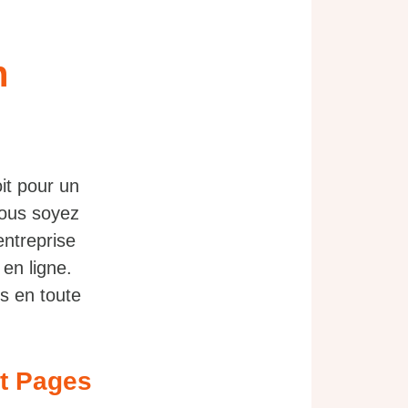
n
it pour un
vous soyez
ntreprise
 en ligne.
s en toute
et Pages