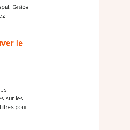
épal. Grâce
ez
ver le
des
s sur les
iltres pour