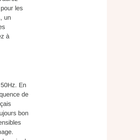
 pour les
, un
es
ez à
 50Hz. En
équence de
nçais
oujours bon
ensibles
mage.