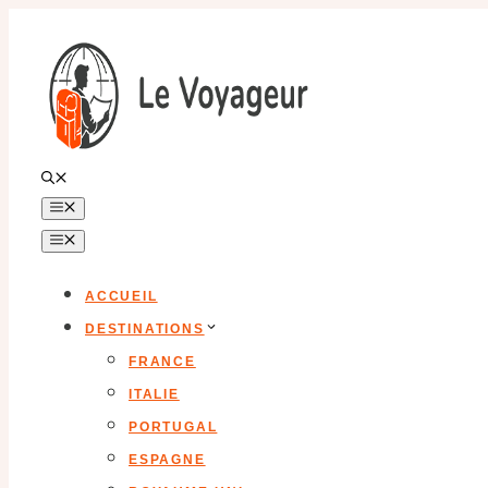
Aller
au
contenu
MENU
MENU
ACCUEIL
DESTINATIONS
FRANCE
ITALIE
PORTUGAL
ESPAGNE