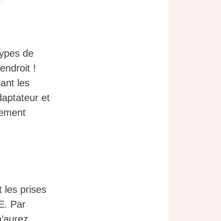
types de
endroit !
ant les
daptateur et
tement
 les prises
E. Par
n’aurez