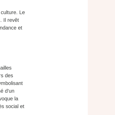
 culture. Le
 Il revêt
pendance et
illes
rs des
symbolisant
sé d’un
voque la
ès social et