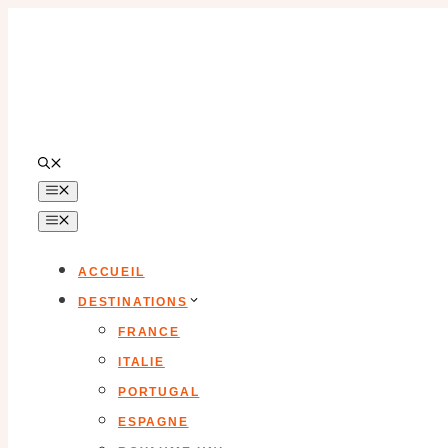
Aller
au
contenu
MENU
MENU
ACCUEIL
DESTINATIONS
FRANCE
ITALIE
PORTUGAL
ESPAGNE