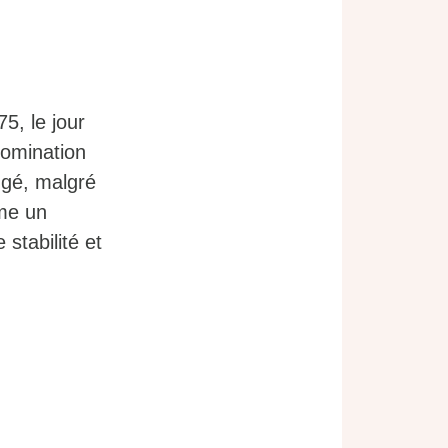
5, le jour
domination
ngé, malgré
mme un
stabilité et