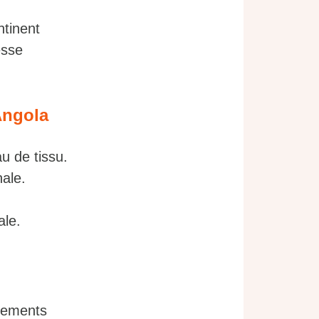
ntinent
esse
’Angola
u de tissu.
nale.
ale.
énements