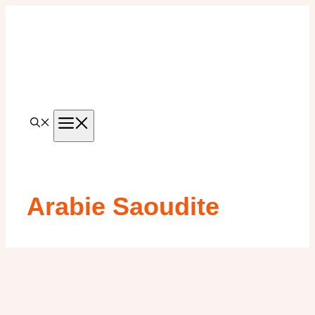
Aller
au
contenu
MENU
Arabie Saoudite