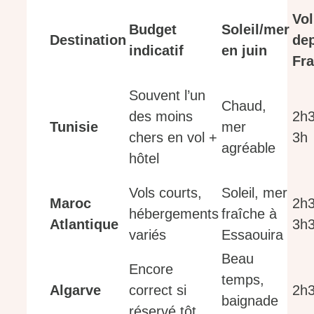
Vol
Budget
Soleil/mer
Destination
de
indicatif
en juin
Fr
Souvent l’un
Chaud,
des moins
2h
Tunisie
mer
chers en vol +
3h
agréable
hôtel
Vols courts,
Soleil, mer
Maroc
2h
hébergements
fraîche à
Atlantique
3h
variés
Essaouira
Beau
Encore
temps,
Algarve
correct si
2h
baignade
réservé tôt