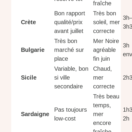
fraîche
Bon rapport
Très bon
3h
Crète
qualité/prix
soleil, mer
3h
avant juillet
correcte
Très bon
Mer Noire
3h
Bulgarie
marché sur
agréable
env
place
fin juin
Variable, bon
Chaud,
Sicile
si ville
mer
2h
secondaire
correcte
Très beau
temps,
Pas toujours
1h
Sardaigne
mer
low-cost
2h
encore
fraîche