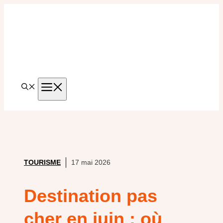
Aller
au
contenu
MENU
TOURISME
17 mai 2026
Destination pas
cher en juin : où