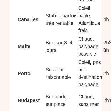
Soleil
Stable, parfois
fiable,
Canaries
4h
très rentable
Atlantique
frais
Chaud,
Bon sur 3–4
2h
Malte
baignade
jours
3h
possible
Soleil, pas
Souvent
une
Porto
2h
raisonnable
destination
baignade
Bon budget
Chaud,
Budapest
2h
sur place
sans mer