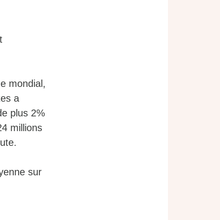
t
me mondial,
tes a
de plus 2%
4 millions
ute.
yenne sur