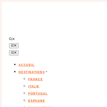
Aller
au
contenu
MENU
MENU
ACCUEIL
DESTINATIONS
FRANCE
ITALIE
PORTUGAL
ESPAGNE