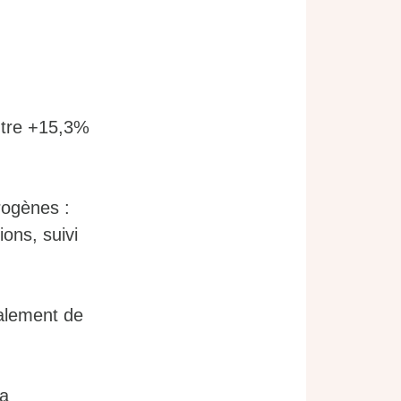
.
ntre +15,3%
rogènes :
ions, suivi
palement de
sa