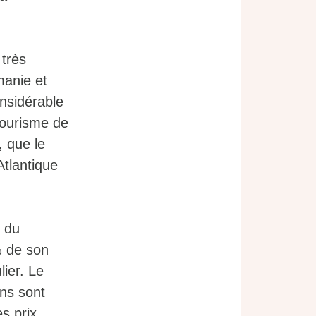
 très
manie et
onsidérable
 tourisme de
, que le
Atlantique
s du
% de son
lier. Le
ons sont
s prix