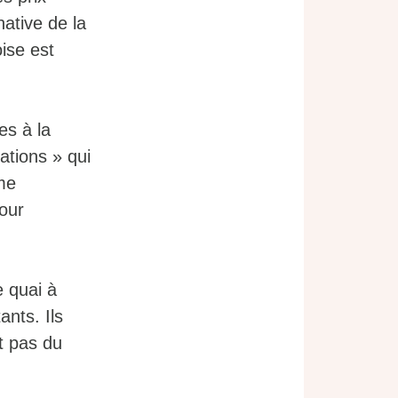
native de la
oise est
es à la
ations » qui
sme
pour
e quai à
ants. Ils
t pas du