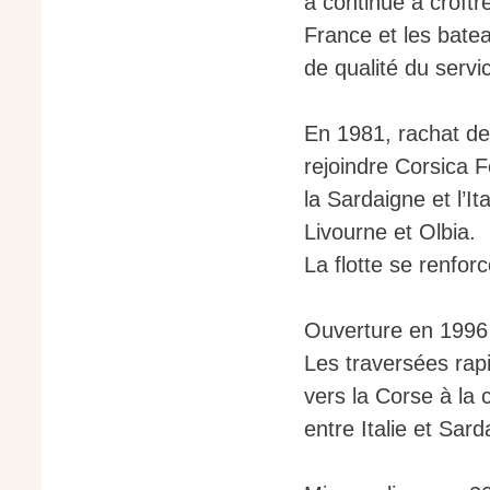
a continué à croître
France et les bate
de qualité du servi
En 1981, rachat de 
rejoindre Corsica 
la Sardaigne et l’It
Livourne et Olbia.
La flotte se renfor
Ouverture en 1996 
Les traversées rap
vers la Corse à la
entre Italie et Sard