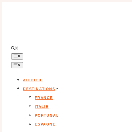
Aller
au
contenu
MENU
MENU
ACCUEIL
DESTINATIONS
FRANCE
ITALIE
PORTUGAL
ESPAGNE