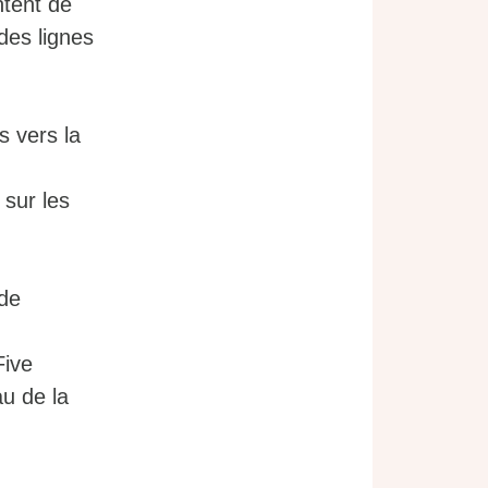
ntent de
 des lignes
s vers la
 sur les
 de
Five
u de la