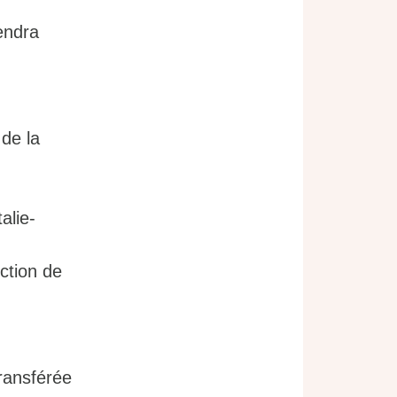
endra
 de la
alie-
ction de
transférée