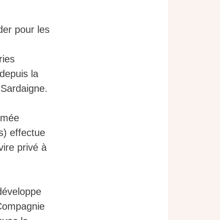
der pour les
ries
depuis la
a Sardaigne.
ommée
s) effectue
vire privé à
 développe
a Compagnie