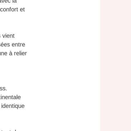
avec la
confort et
 vient
sées entre
une à relier
ss.
inentale
 identique