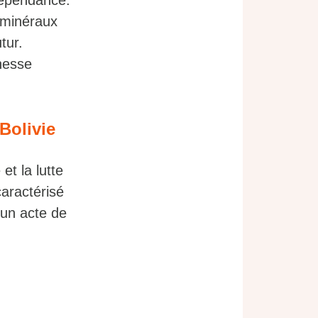
ndépendance.
 minéraux
tur.
chesse
 Bolivie
et la lutte
caractérisé
 un acte de