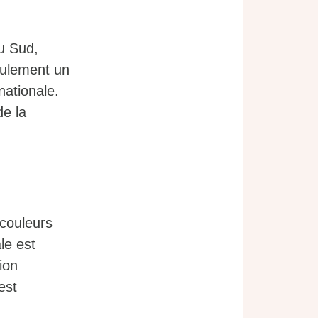
du Sud,
eulement un
nationale.
e la
 couleurs
le est
ion
est