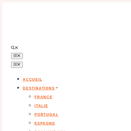
Aller
au
contenu
MENU
MENU
ACCUEIL
DESTINATIONS
FRANCE
ITALIE
PORTUGAL
ESPAGNE