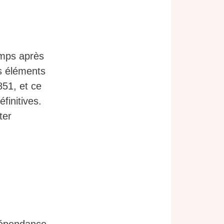
emps après
ts éléments
851, et ce
finitives.
ter