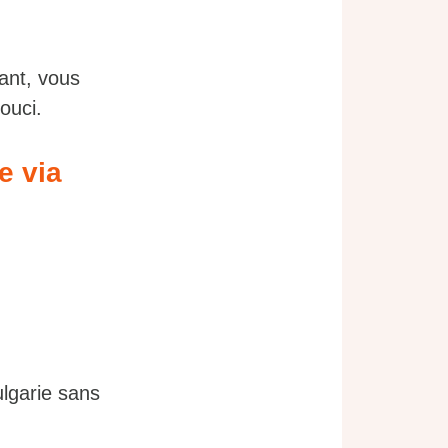
sant, vous
ouci.
e via
lgarie sans