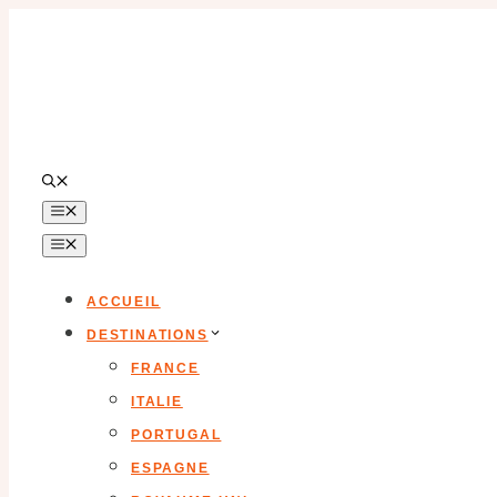
Aller
au
contenu
MENU
MENU
ACCUEIL
DESTINATIONS
FRANCE
ITALIE
PORTUGAL
ESPAGNE