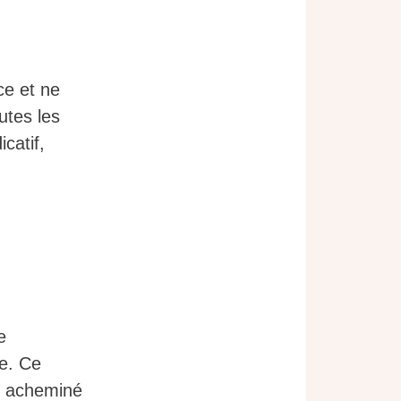
ce et ne
utes les
catif,
e
ie. Ce
re acheminé