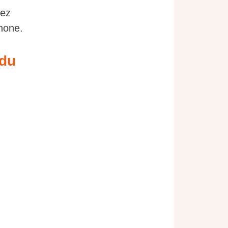
rez
hone.
 du