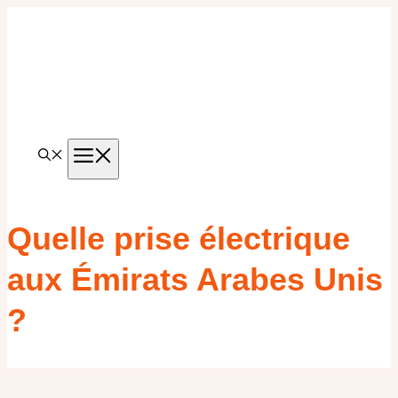
Aller
au
contenu
MENU
Quelle prise électrique
aux Émirats Arabes Unis
?