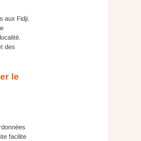
s aux Fidji.
de
ocalité.
et des
er le
ordonnées
e facilite