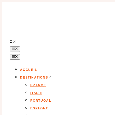
Aller
au
contenu
MENU
MENU
ACCUEIL
DESTINATIONS
FRANCE
ITALIE
PORTUGAL
ESPAGNE