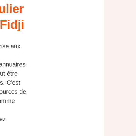
ulier
Fidji
rise aux
 annuaires
ut être
s. C’est
sources de
 gamme
vez