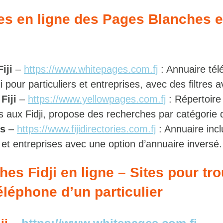
tes en ligne des Pages Blanches 
iji
–
https://www.whitepages.com.fj
: Annuaire tél
dji pour particuliers et entreprises, avec des filtres 
Fiji
–
https://www.yellowpages.com.fj
: Répertoire
s aux Fidji, propose des recherches par catégorie d’
es
–
https://www.fijidirectories.com.fj
: Annuaire inclu
s et entreprises avec une option d’annuaire inversé.
es Fidji en ligne – Sites pour tro
léphone d’un particulier