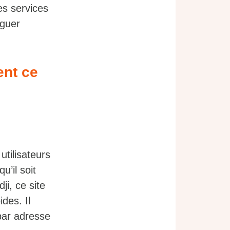
es services
iguer
ent ce
utilisateurs
u’il soit
i, ce site
des. Il
par adresse