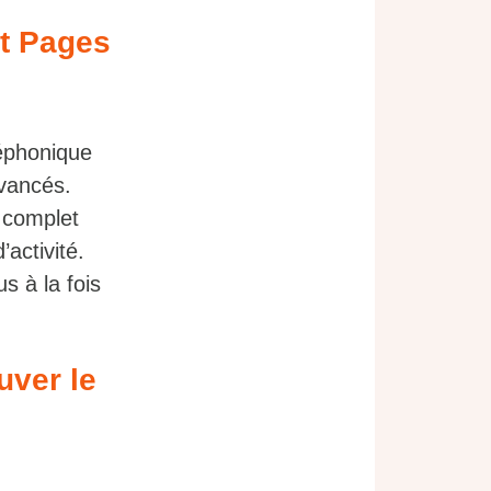
et Pages
éphonique
avancés.
 complet
activité.
s à la fois
uver le