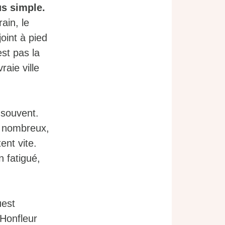
us simple.
ain, le
joint à pied
st pas la
raie ville
 souvent.
nt nombreux,
ent vite.
 fatigué,
uest
 Honfleur