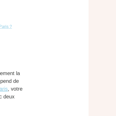
Paris ?
lement la
dépend de
aris
, votre
ec deux