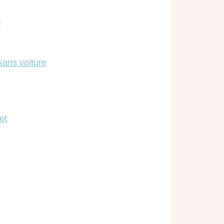
t
sans voiture
et