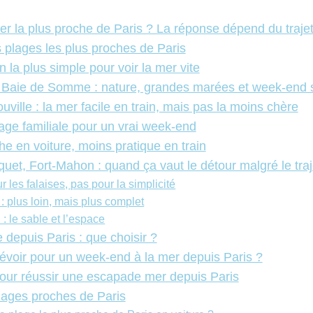
er la plus proche de Paris ? La réponse dépend du traje
 plages les plus proches de Paris
n la plus simple pour voir la mer vite
a Baie de Somme : nature, grandes marées et week-end 
ouville : la mer facile en train, mais pas la moins chère
age familiale pour un vrai week-end
he en voiture, moins pratique en train
quet, Fort-Mahon : quand ça vaut le détour malgré le traj
ur les falaises, pas pour la simplicité
: plus loin, mais plus complet
: le sable et l’espace
e depuis Paris : que choisir ?
évoir pour un week-end à la mer depuis Paris ?
our réussir une escapade mer depuis Paris
lages proches de Paris