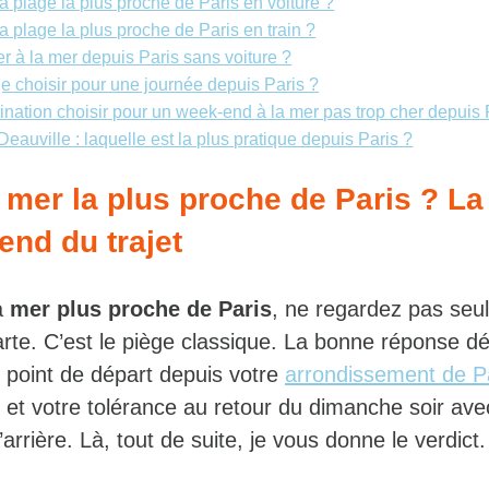
la plage la plus proche de Paris en voiture ?
la plage la plus proche de Paris en train ?
er à la mer depuis Paris sans voiture ?
e choisir pour une journée depuis Paris ?
ination choisir pour un week-end à la mer pas trop cher depuis 
eauville : laquelle est la plus pratique depuis Paris ?
a mer la plus proche de Paris ? La
nd du trajet
a
mer plus proche de Paris
, ne regardez pas seu
arte. C’est le piège classique. La bonne réponse 
e point de départ depuis votre
arrondissement de P
 et votre tolérance au retour du dimanche soir av
’arrière. Là, tout de suite, je vous donne le verdict.