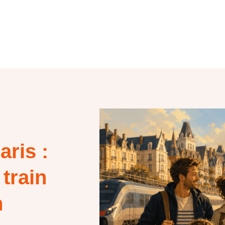
aris :
 train
n