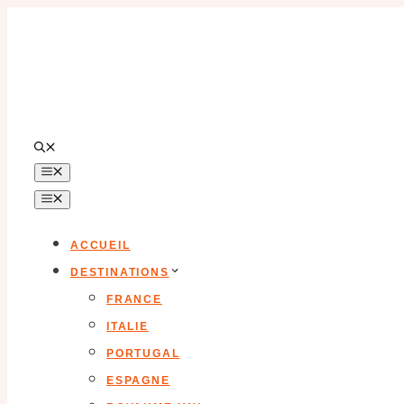
Aller
au
contenu
MENU
MENU
ACCUEIL
DESTINATIONS
FRANCE
ITALIE
PORTUGAL
ESPAGNE