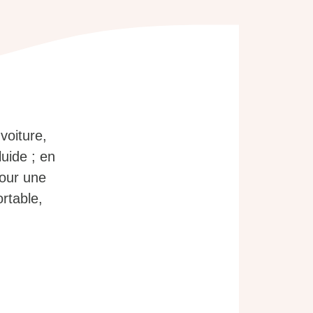
voiture,
luide ; en
Pour une
rtable,