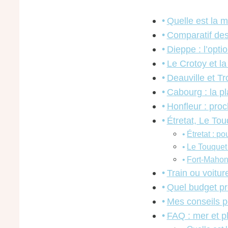
Quelle est la m
Comparatif des
Dieppe : l’optio
Le Crotoy et l
Deauville et Tr
Cabourg : la pl
Honfleur : proc
Étretat, Le Tou
Étretat : po
Le Touquet 
Fort-Mahon 
Train ou voitur
Quel budget pr
Mes conseils p
FAQ : mer et p