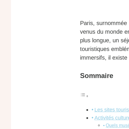
Paris, surnommée la
venus du monde en
plus longue, un séj
touristiques emblém
immersifs, il exist
Sommaire
Les sites tour
Activités cultu
Quels musée