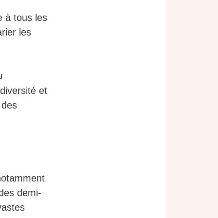
e à tous les
rier les
u
diversité et
 des
.
 notamment
 des demi-
vastes