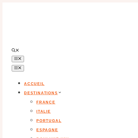
Aller
au
contenu
MENU
MENU
ACCUEIL
DESTINATIONS
FRANCE
ITALIE
PORTUGAL
ESPAGNE