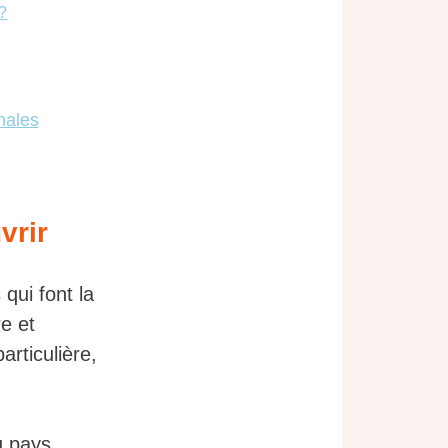
?
inales
vrir
qui font la
e et
articulière,
u pays.