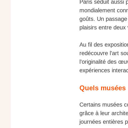
Paris séduit aussi 
mondialement connus
goûts. Un passage d
plaisirs entre deux
Au fil des exposit
redécouvre l’art so
l’originalité des 
expériences interac
Quels musées p
Certains musées co
grâce à leur archit
journées entières p