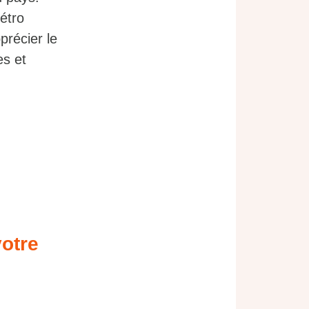
étro
précier le
es et
votre