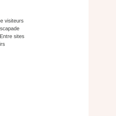
e visiteurs
escapade
Entre sites
irs