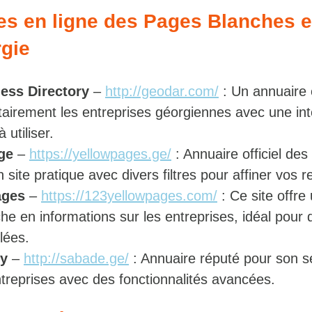
tes en ligne des Pages Blanches 
gie
ess Directory
–
http://geodar.com/
: Un annuaire 
ritairement les entreprises géorgiennes avec une in
à utiliser.
ge
–
https://yellowpages.ge/
: Annuaire officiel des
 site pratique avec divers filtres pour affiner vos 
ages
–
https://123yellowpages.com/
: Ce site offre
he en informations sur les entreprises, idéal pour 
lées.
ry
–
http://sabade.ge/
: Annuaire réputé pour son s
treprises avec des fonctionnalités avancées.