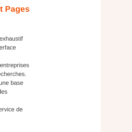
et Pages
exhaustif
terface
 entreprises
recherches.
 une base
des
ervice de