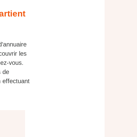
artient
d’annuaire
ouvrir les
dez-vous.
s de
 effectuant