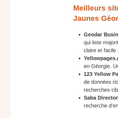
Meilleurs si
Jaunes Géor
Geodar Busin
qui liste majo
claire et facile 
Yellowpages.
en Géorgie. Un
123 Yellow P
de données ric
recherches cib
Saba Directo
recherche d’en