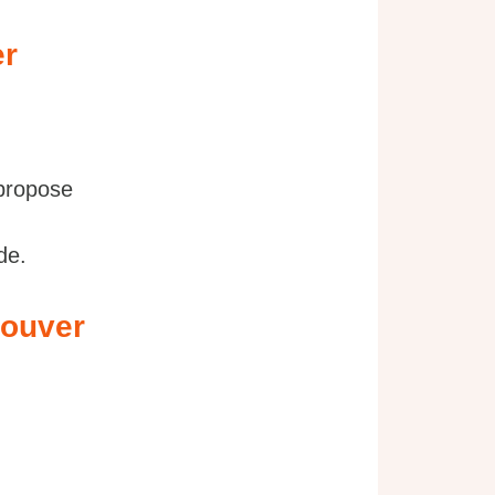
er
 propose
de.
rouver