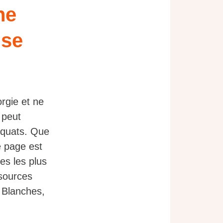
ne
ise
rgie et ne
 peut
déquats. Que
e page est
es les plus
ssources
s Blanches,