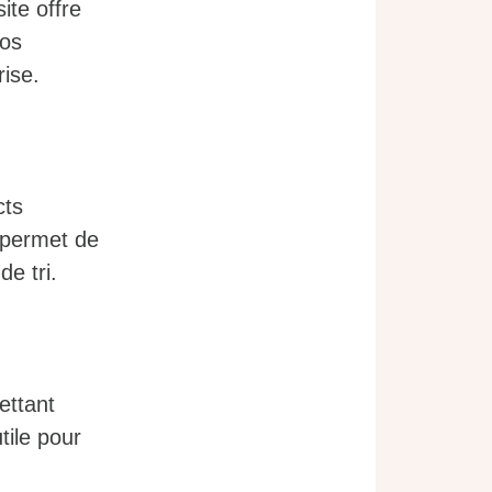
ite offre
vos
rise.
cts
 permet de
de tri.
ettant
tile pour