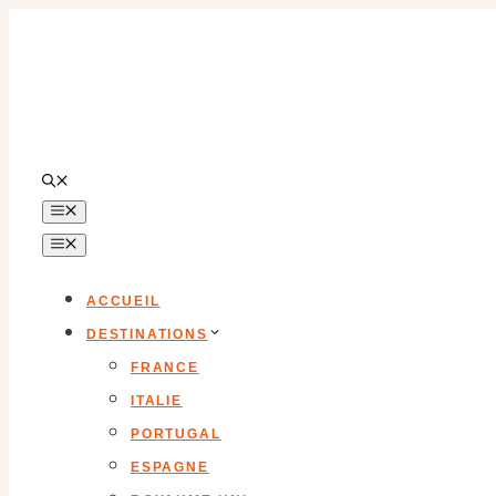
Aller
au
contenu
MENU
MENU
ACCUEIL
DESTINATIONS
FRANCE
ITALIE
PORTUGAL
ESPAGNE