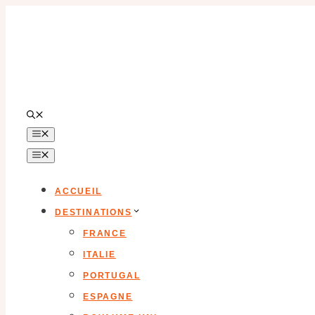
Aller
au
contenu
MENU
MENU
ACCUEIL
DESTINATIONS
FRANCE
ITALIE
PORTUGAL
ESPAGNE