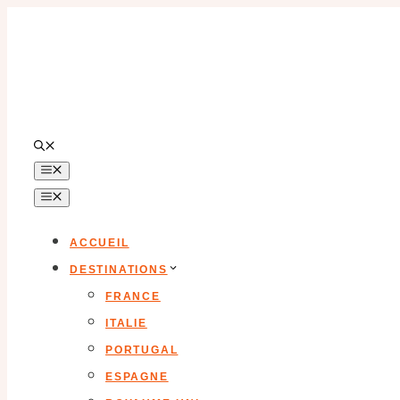
Aller
au
contenu
MENU
MENU
ACCUEIL
DESTINATIONS
FRANCE
ITALIE
PORTUGAL
ESPAGNE