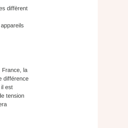
es diffèrent
 appareils
 France, la
e différence
il est
de tension
era