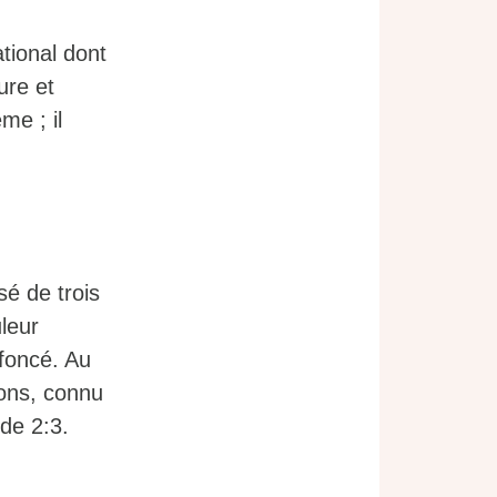
ational dont
ure et
me ; il
sé de trois
leur
 foncé. Au
yons, connu
de 2:3.