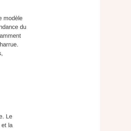
le modèle
pendance du
otamment
harrue.
s,
e. Le
 et la