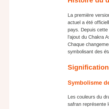
Histoire du 
La première versio
actuel a été offici
pays. Depuis cette
l’ajout du Chakra 
Chaque changement f
symbolisant des éta
Significatio
Symbolisme de
Les couleurs du dr
safran représente le