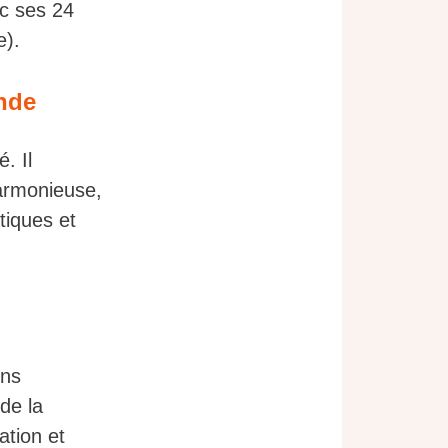
ec ses 24
e).
Inde
. Il
harmonieuse,
tiques et
ons
de la
ation et