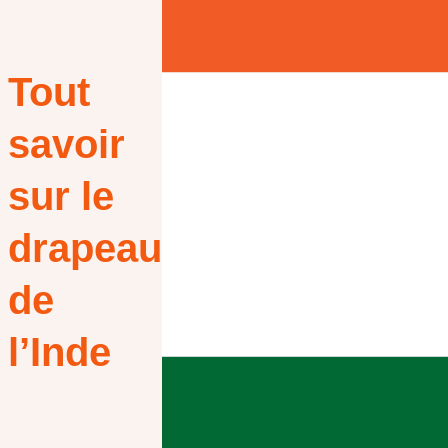
Tout
savoir
sur le
drapeau
de
l’Inde