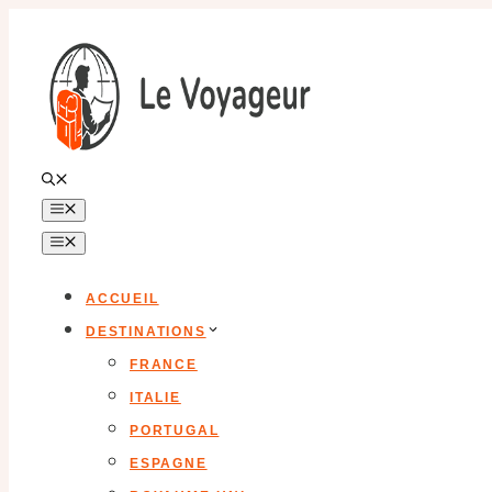
Aller
au
contenu
MENU
MENU
ACCUEIL
DESTINATIONS
FRANCE
ITALIE
PORTUGAL
ESPAGNE