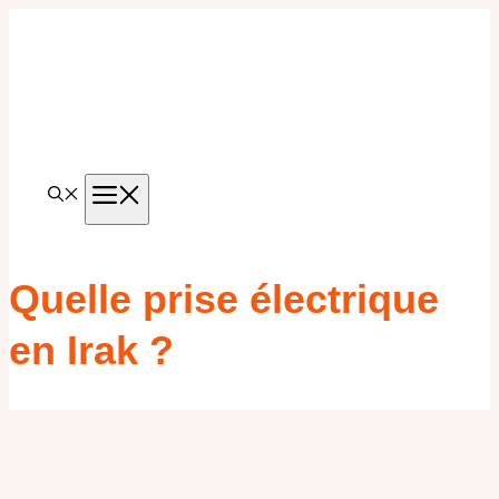
Aller
au
contenu
MENU
Quelle prise électrique
en Irak ?