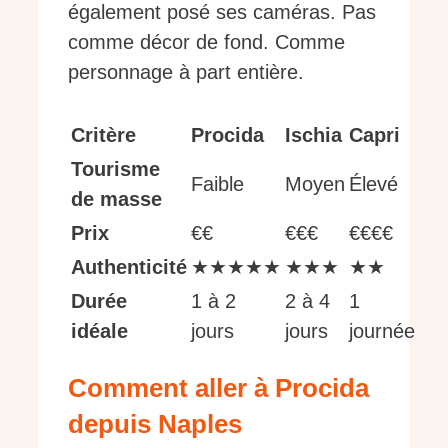
également posé ses caméras. Pas
comme décor de fond. Comme
personnage à part entière.
Critère
Procida
Ischia
Capri
Tourisme
Faible
Moyen
Élevé
de masse
Prix
€€
€€€
€€€€
Authenticité
★★★★★
★★★
★★
Durée
1 à 2
2 à 4
1
idéale
jours
jours
journée
Comment aller à Procida
depuis Naples