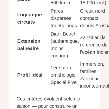
500 km²)
15 000 km²)
Parcs
Circuit nord
Logistique
dispersés,
compact
circuits
trajets longs
depuis Arush
Diani Beach
Zanzibar (la
Extension
(authentique,
référence de
balnéaire
moins
l’océan Indie
connue)
Immersion,
1er safari,
familles,
Profil idéal
ornithologie,
Zanzibar
Special Five
incontournab
Ces critères évoluent selon la
saison — pour construire un