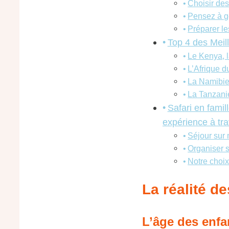
Choisir des
Pensez à gér
Préparer le
Top 4 des Meil
Le Kenya, l
L’Afrique d
La Namibie
La Tanzanie
Safari en fami
expérience à tr
Séjour sur
Organiser s
Notre choix
La réalité d
L’âge des enfan