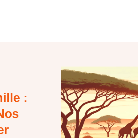
lle :
 Nos
er