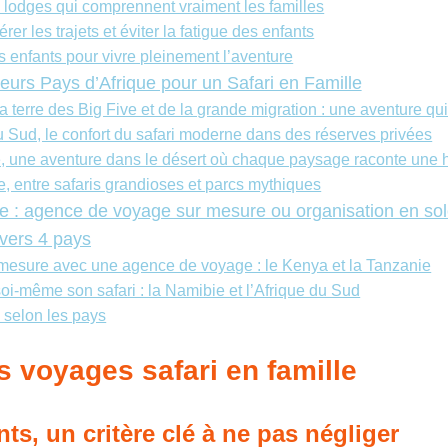
 lodges qui comprennent vraiment les familles
er les trajets et éviter la fatigue des enfants
s enfants pour vivre pleinement l’aventure
leurs Pays d’Afrique pour un Safari en Famille
a terre des Big Five et de la grande migration : une aventure qu
u Sud, le confort du safari moderne dans des réserves privées
, une aventure dans le désert où chaque paysage raconte une h
, entre safaris grandioses et parcs mythiques
lle : agence de voyage sur mesure ou organisation en sol
avers 4 pays
 mesure avec une agence de voyage : le Kenya et la Tanzanie
oi-même son safari : la Namibie et l’Afrique du Sud
 selon les pays
es voyages safari en famille
ts, un critère clé à ne pas négliger