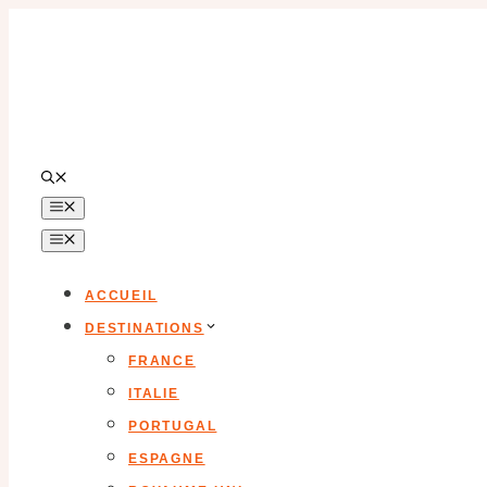
Aller
au
contenu
MENU
MENU
ACCUEIL
DESTINATIONS
FRANCE
ITALIE
PORTUGAL
ESPAGNE