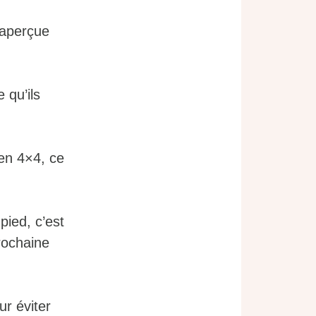
 aperçue
 qu’ils
 en 4×4, ce
pied, c’est
rochaine
ur éviter