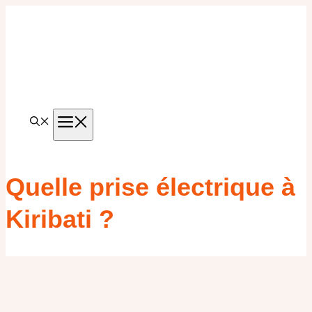
Aller
au
contenu
MENU
Quelle prise électrique à
Kiribati ?