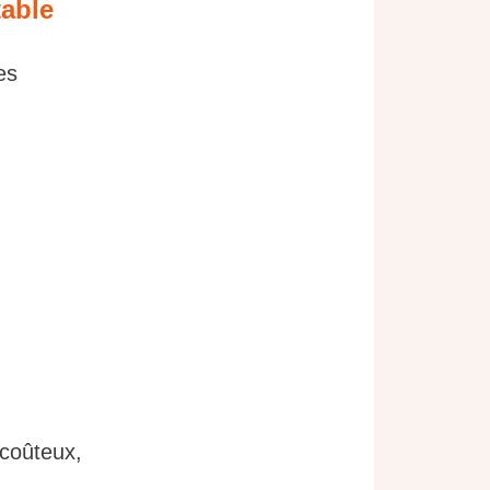
table
es
 coûteux,