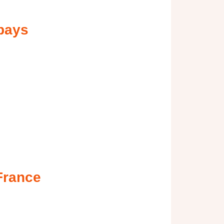
 pays
 France