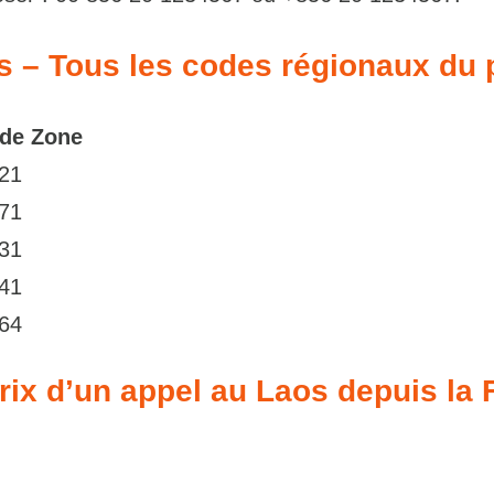
os – Tous les codes régionaux du
de Zone
)21
)71
)31
)41
)64
prix d’un appel au Laos depuis la