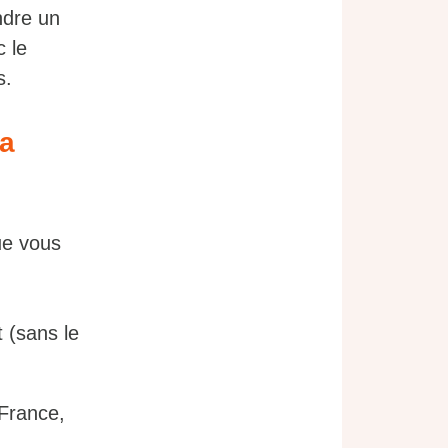
ndre un
c le
s.
ia
ue vous
 (sans le
France,