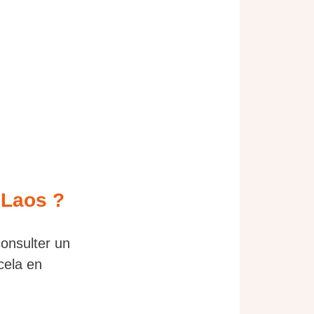
 Laos ?
consulter un
cela en