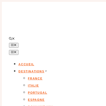
Aller
au
contenu
MENU
MENU
ACCUEIL
DESTINATIONS
FRANCE
ITALIE
PORTUGAL
ESPAGNE