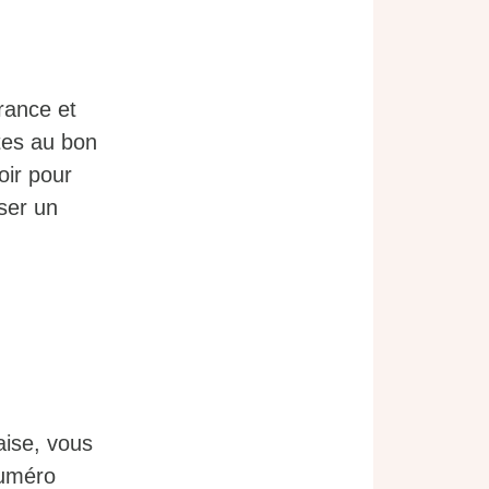
rance et
tes au bon
oir pour
ser un
aise, vous
numéro