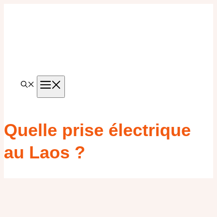
Aller
au
contenu
MENU
Quelle prise électrique
au Laos ?