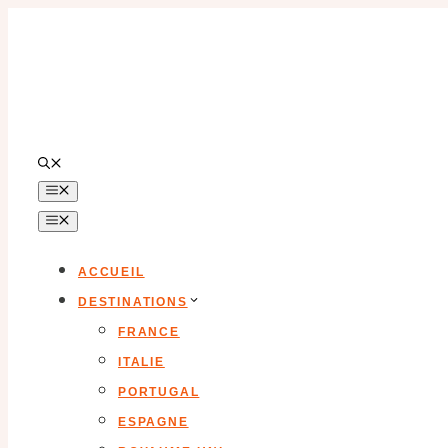
Aller
au
contenu
MENU
MENU
ACCUEIL
DESTINATIONS
FRANCE
ITALIE
PORTUGAL
ESPAGNE