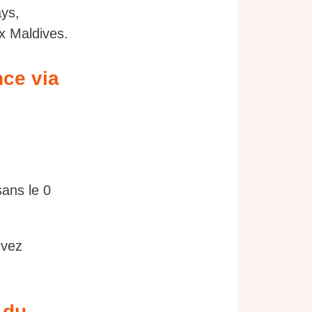
ays,
ux Maldives.
ce via
sans le 0
evez
 du