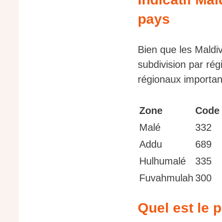
pays
Bien que les Maldi
subdivision par ré
régionaux importan
Zone
Code
Malé
332
Addu
689
Hulhumalé
335
Fuvahmulah
300
Quel est le 