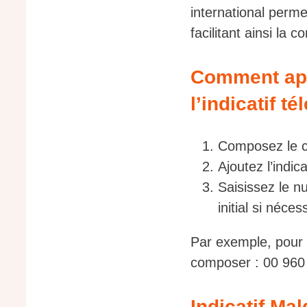
international perme
facilitant ainsi la
Comment app
l’indicatif t
Composez le co
Ajoutez l’indic
Saisissez le n
initial si néces
Par exemple, pour 
composer : 00 960
Indicatif Ma