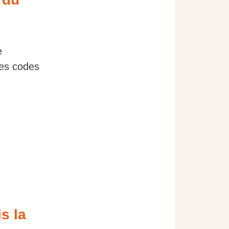
e
ues codes
s la