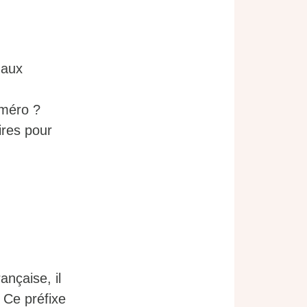
 aux
uméro ?
ires pour
nçaise, il
. Ce préfixe