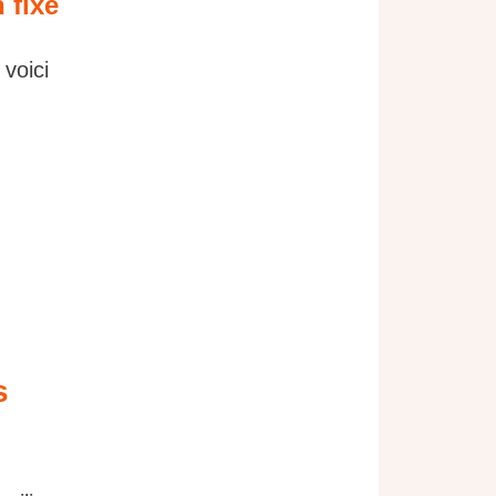
 fixe
voici
s