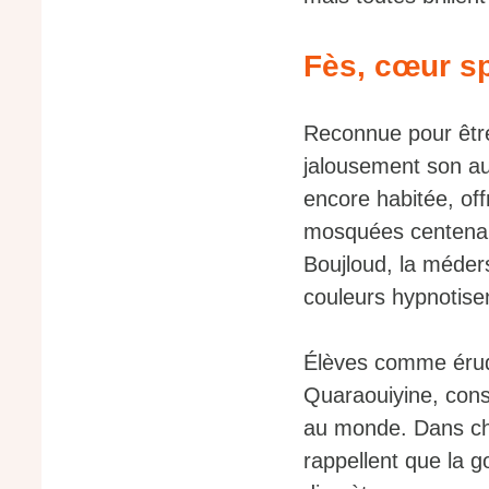
Fès, cœur sp
Reconnue pour être
jalousement son au
encore habitée, of
mosquées centenair
Boujloud, la méder
couleurs hypnotise
Élèves comme érudit
Quaraouiyine, cons
au monde. Dans cha
rappellent que la g