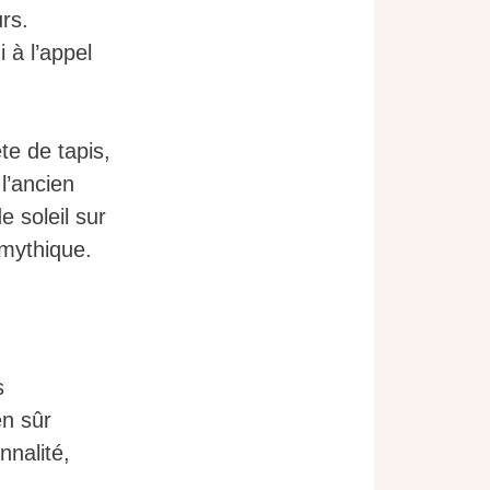
rs.
 à l’appel
te de tapis,
l’ancien
e soleil sur
 mythique.
s
en sûr
nalité,