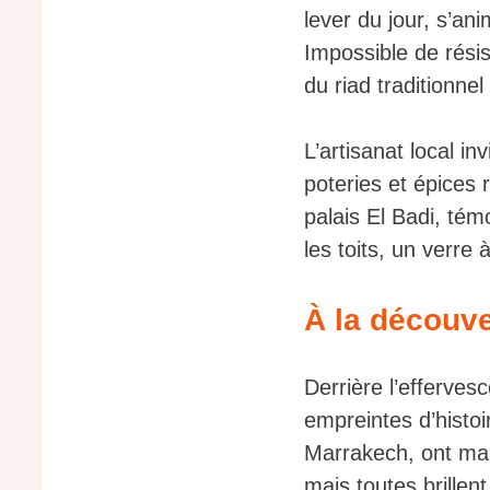
lever du jour, s’an
Impossible de résis
du riad traditionne
L’artisanat local in
poteries et épices 
palais El Badi, tém
les toits, un verre 
À la découve
Derrière l’efferves
empreintes d’histoi
Marrakech, ont mar
mais toutes brillent