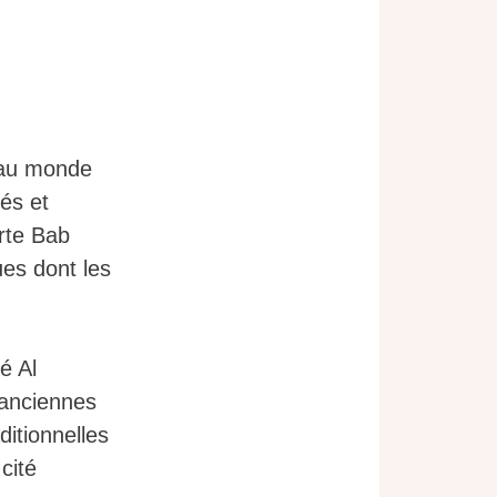
 au monde
és et
rte Bab
es dont les
é Al
 anciennes
itionnelles
cité