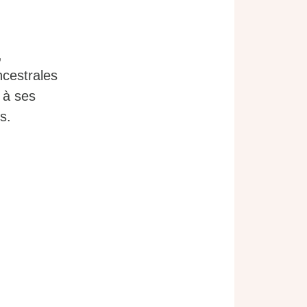
,
ncestrales
 à ses
s.