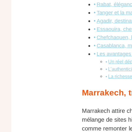
Rabat, élégance
Tanger et la ma
Agadir, destina
Essaouira, che
Chefchaouen, l
Casablanca, m
Les avantages 
Un réel dé
L’authentic
La richesse
Marrakech, t
Marrakech attire ch
mélange de sites hi
comme remonter l