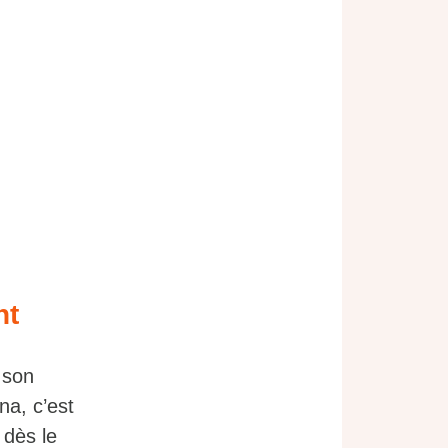
nt
 son
na, c’est
 dès le