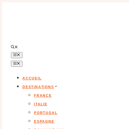
Aller
au
contenu
MENU
MENU
ACCUEIL
DESTINATIONS
FRANCE
ITALIE
PORTUGAL
ESPAGNE