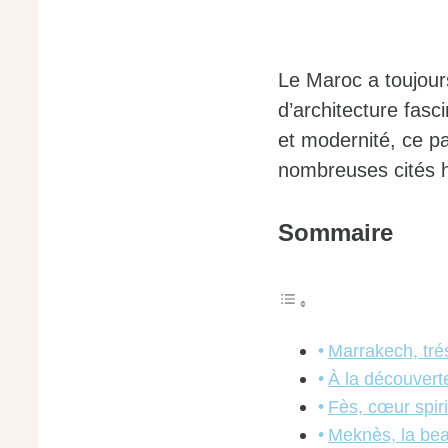
Le Maroc a toujour
d’architecture fasc
et modernité, ce p
nombreuses cités h
Sommaire
Marrakech, trés
À la découverte
Fès, cœur spir
Meknès, la bea