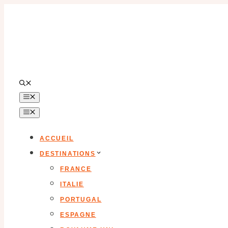
Aller
au
contenu
MENU
MENU
ACCUEIL
DESTINATIONS
FRANCE
ITALIE
PORTUGAL
ESPAGNE