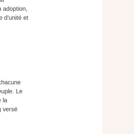
 adoption,
 d’unité et
 chacune
euple. Le
 la
g versé