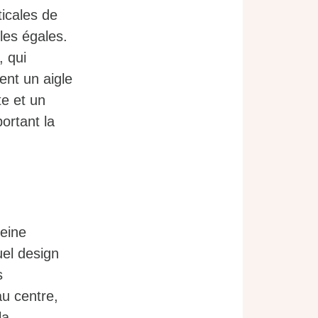
ticales de
les égales.
, qui
ent un aigle
te et un
ortant la
leine
uel design
s
au centre,
la