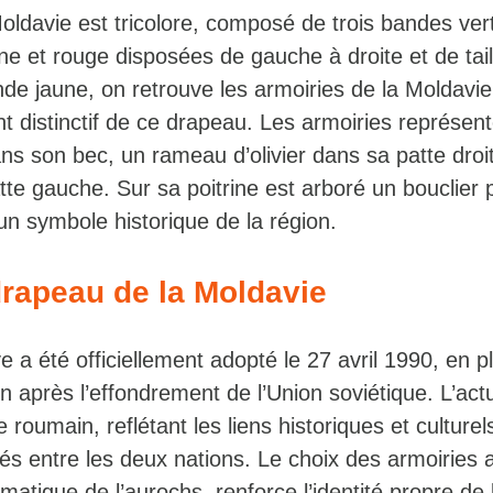
oldavie est tricolore, composé de trois bandes ver
ne et rouge disposées de gauche à droite et de tail
de jaune, on retrouve les armoiries de la Moldavie
nt distinctif de ce drapeau. Les armoiries représent
ns son bec, un rameau d’olivier dans sa patte droi
te gauche. Sur sa poitrine est arboré un bouclier p
un symbole historique de la région.
drapeau de la Moldavie
a été officiellement adopté le 27 avril 1990, en p
on après l’effondrement de l’Union soviétique. L’act
re roumain, reflétant les liens historiques et culturel
s entre les deux nations. Le choix des armoiries 
atique de l’aurochs, renforce l’identité propre de 