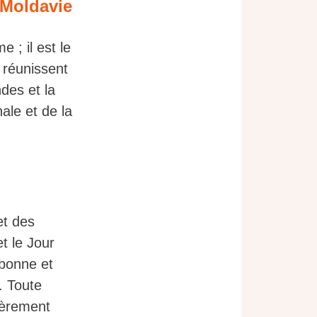
a Moldavie
 ; il est le
s réunissent
des et la
ale et de la
et des
t le Jour
n bonne et
. Toute
vèrement