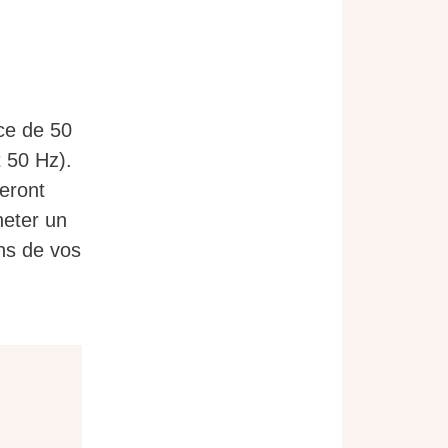
nce de 50
t 50 Hz).
neront
heter un
ons de vos