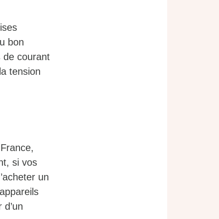
ises
au bon
s de courant
la tension
 France,
t, si vos
d’acheter un
appareils
r d’un