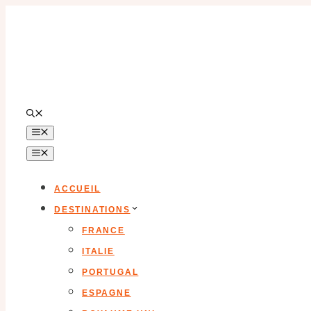
Aller
au
contenu
MENU
MENU
ACCUEIL
DESTINATIONS
FRANCE
ITALIE
PORTUGAL
ESPAGNE