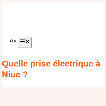
Aller
au
contenu
MENU
Quelle prise électrique à
Niue ?