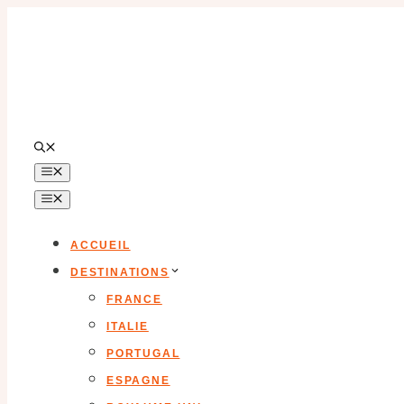
Aller
au
contenu
MENU
MENU
ACCUEIL
DESTINATIONS
FRANCE
ITALIE
PORTUGAL
ESPAGNE