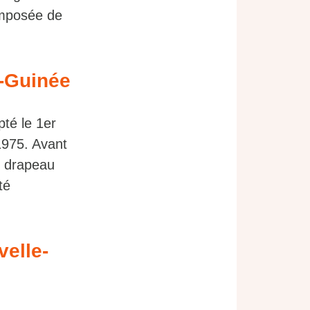
composée de
e-Guinée
té le 1er
1975. Avant
du drapeau
té
velle-