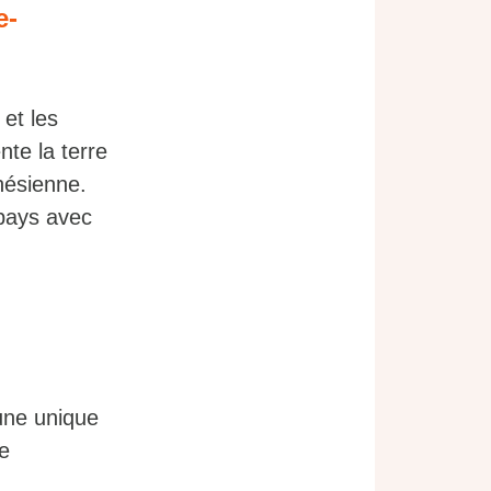
e-
 et les
te la terre
anésienne.
 pays avec
une unique
ne