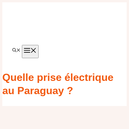
Aller
au
contenu
MENU
Quelle prise électrique
au Paraguay ?