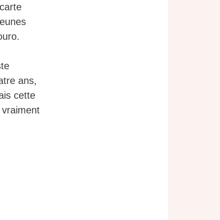
 carte
 jeunes
ouro.
ste
atre ans,
ais cette
t vraiment