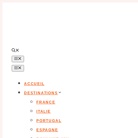
Aller
au
contenu
MENU
MENU
ACCUEIL
DESTINATIONS
FRANCE
ITALIE
PORTUGAL
ESPAGNE