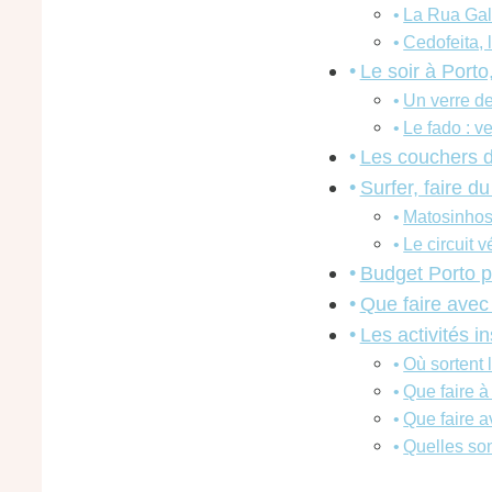
La Rua Gal
Cedofeita, 
Le soir à Porto
Un verre d
Le fado : ve
Les couchers de
Surfer, faire du
Matosinhos
Le circuit 
Budget Porto p
Que faire avec
Les activités 
Où sortent 
Que faire à 
Que faire a
Quelles son