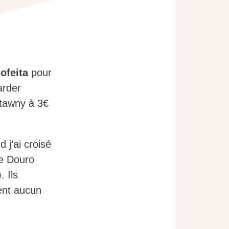
ofeita
pour
arder
 tawny à 3€
 j’ai croisé
le Douro
 Ils
ment aucun