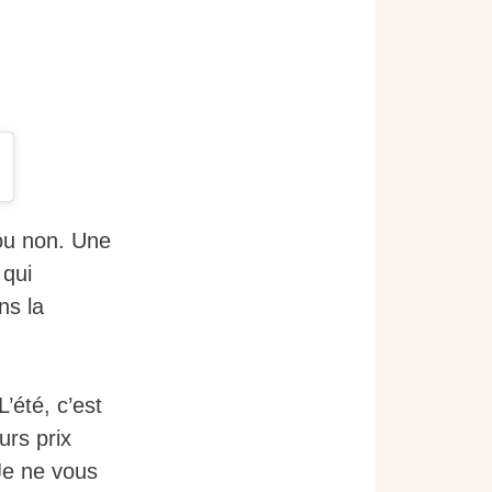
 ou non. Une
 qui
ns la
’été, c’est
urs prix
 Je ne vous