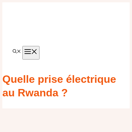
Aller
au
contenu
MENU
Quelle prise électrique
au Rwanda ?