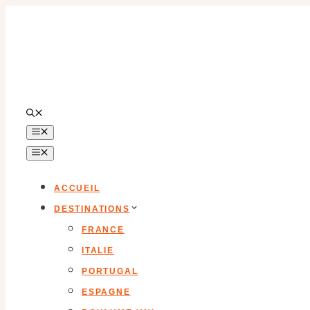
Aller
au
contenu
MENU
MENU
ACCUEIL
DESTINATIONS
FRANCE
ITALIE
PORTUGAL
ESPAGNE