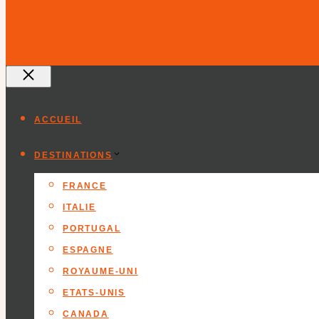
Fermer
ACCUEIL
DESTINATIONS
FRANCE
ITALIE
PORTUGAL
ESPAGNE
ROYAUME-UNI
ETATS-UNIS
CANADA