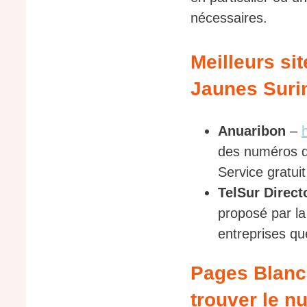
nécessaires.
Meilleurs si
Jaunes Sur
Anuaribon
–
des numéros de
Service gratuit 
TelSur Direct
proposé par la
entreprises que
Pages Blanc
trouver le n