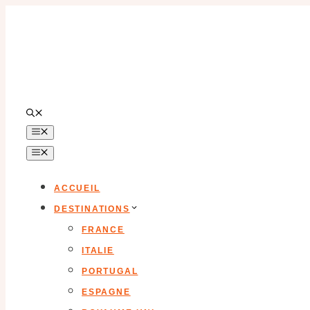
Aller
au
contenu
MENU
MENU
ACCUEIL
DESTINATIONS
FRANCE
ITALIE
PORTUGAL
ESPAGNE