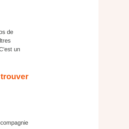
ros de
ltres
C’est un
 trouver
e compagnie