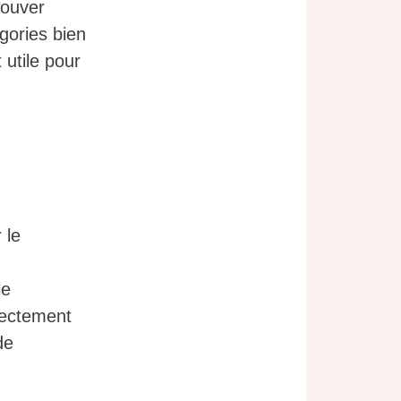
rouver
gories bien
 utile pour
 le
le
irectement
de