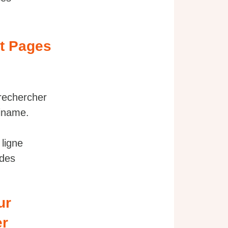
et Pages
 rechercher
riname.
ligne
 des
ur
er