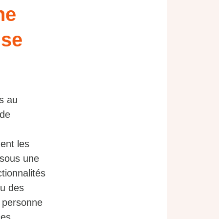
ne
ise
s au
 de
ent les
ssous une
tionnalités
ou des
e personne
ces