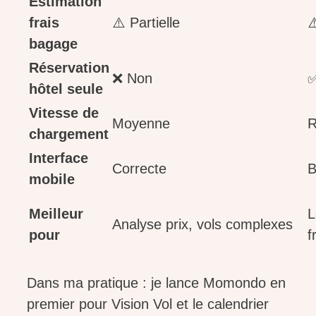
Estimation
frais
⚠️ Partielle
⚠
bagage
Réservation
❌ Non
✅
hôtel seule
Vitesse de
Moyenne
R
chargement
Interface
Correcte
B
mobile
Meilleur
L
Analyse prix, vols complexes
pour
f
Dans ma pratique : je lance Momondo en
premier pour Vision Vol et le calendrier