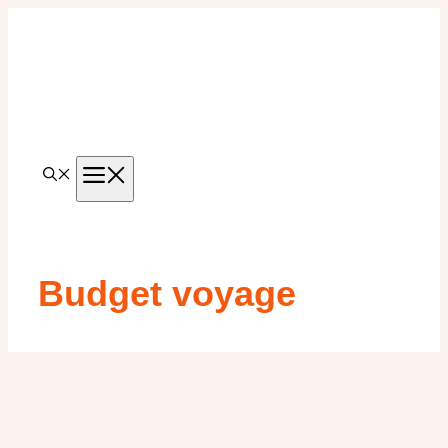
Aller
au
contenu
MENU
Budget voyage