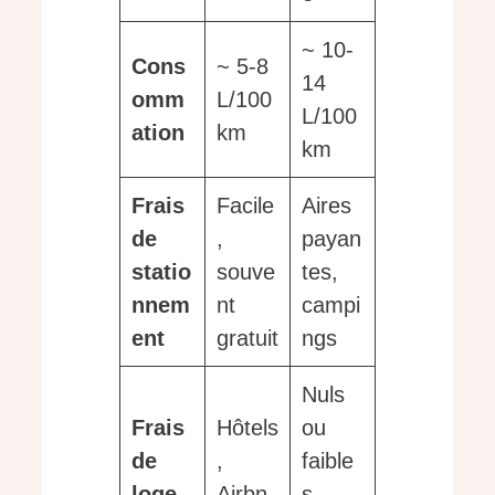
~ 10-
Cons
~ 5-8
14
omm
L/100
L/100
ation
km
km
Frais
Facile
Aires
de
,
payan
statio
souve
tes,
nnem
nt
campi
ent
gratuit
ngs
Nuls
Frais
Hôtels
ou
de
,
faible
loge
Airbn
s