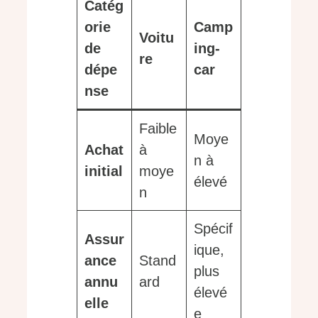
Catég
orie
Camp
Voitu
de
ing-
re
dépe
car
nse
Faible
Moye
Achat
à
n à
initial
moye
élevé
n
Spécif
Assur
ique,
ance
Stand
plus
annu
ard
élevé
elle
e