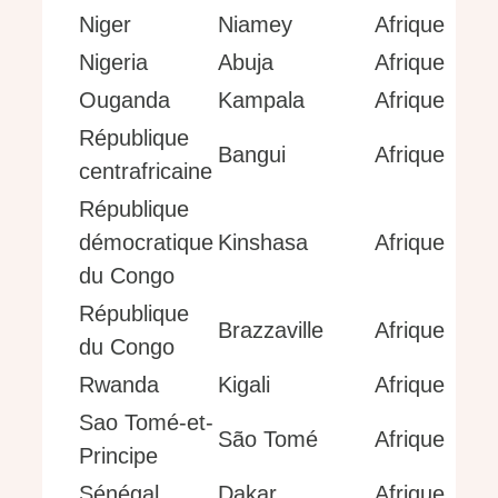
Niger
Niamey
Afrique
Nigeria
Abuja
Afrique
Ouganda
Kampala
Afrique
République
Bangui
Afrique
centrafricaine
République
démocratique
Kinshasa
Afrique
du Congo
République
Brazzaville
Afrique
du Congo
Rwanda
Kigali
Afrique
Sao Tomé-et-
São Tomé
Afrique
Principe
Sénégal
Dakar
Afrique