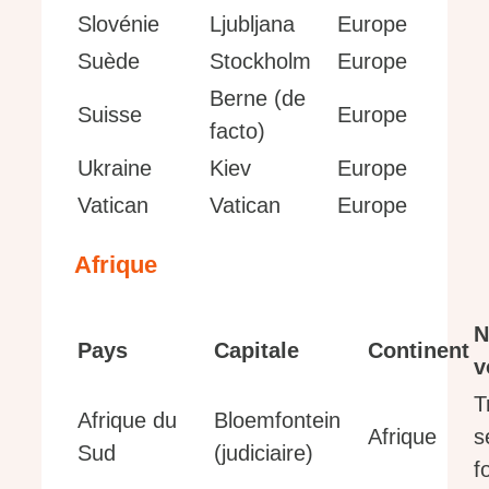
Slovénie
Ljubljana
Europe
Suède
Stockholm
Europe
Berne (de
Suisse
Europe
facto)
Ukraine
Kiev
Europe
Vatican
Vatican
Europe
Afrique
N
Pays
Capitale
Continent
v
T
Afrique du
Bloemfontein
Afrique
s
Sud
(judiciaire)
f