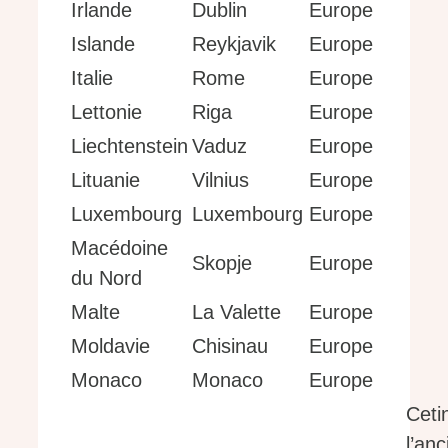
Irlande
Dublin
Europe
Islande
Reykjavik
Europe
Italie
Rome
Europe
Lettonie
Riga
Europe
Liechtenstein
Vaduz
Europe
Lituanie
Vilnius
Europe
Luxembourg
Luxembourg
Europe
Macédoine
Skopje
Europe
du Nord
Malte
La Valette
Europe
Moldavie
Chisinau
Europe
Monaco
Monaco
Europe
Ceti
l’an