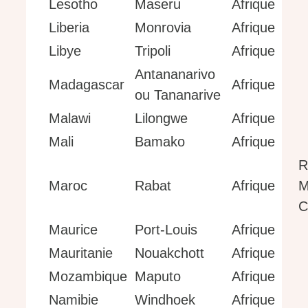
Lesotho
Maseru
Afrique
Liberia
Monrovia
Afrique
Libye
Tripoli
Afrique
Antananarivo
Madagascar
Afrique
ou Tananarive
Malawi
Lilongwe
Afrique
Mali
Bamako
Afrique
R
Maroc
Rabat
Afrique
M
C
Maurice
Port-Louis
Afrique
Mauritanie
Nouakchott
Afrique
Mozambique
Maputo
Afrique
Namibie
Windhoek
Afrique