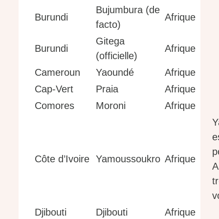
Bujumbura (de
Burundi
Afrique
facto)
Gitega
Burundi
Afrique
(officielle)
Cameroun
Yaoundé
Afrique
Cap-Vert
Praia
Afrique
Comores
Moroni
Afrique
Y
e
p
Côte d’Ivoire
Yamoussoukro
Afrique
A
t
v
Djibouti
Djibouti
Afrique