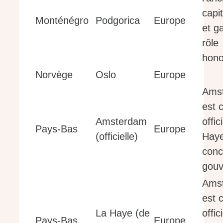
capi
Monténégro
Podgorica
Europe
et g
rôle
hono
Norvège
Oslo
Europe
Ams
est 
Amsterdam
offic
Pays-Bas
Europe
(officielle)
Hay
conc
gouv
Ams
est 
La Haye (de
offic
Pays-Bas
Europe