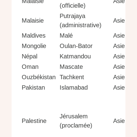
Malaisie
Asie
(officielle)
Putrajaya
Malaisie
Asie
(administrative)
Maldives
Malé
Asie
Mongolie
Oulan-Bator
Asie
Népal
Katmandou
Asie
Oman
Mascate
Asie
Ouzbékistan
Tachkent
Asie
Pakistan
Islamabad
Asie
Jérusalem
Palestine
Asie
(proclamée)