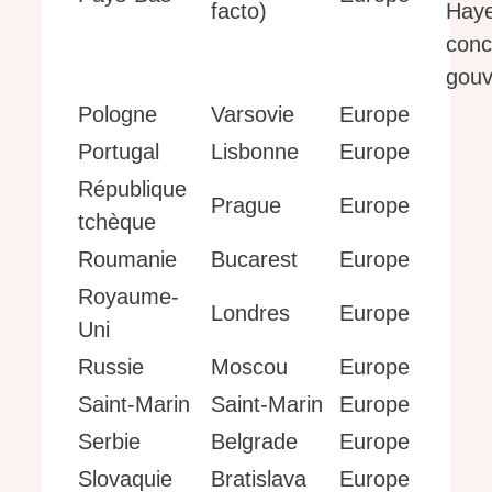
facto)
Hay
conc
gouv
Pologne
Varsovie
Europe
Portugal
Lisbonne
Europe
République
Prague
Europe
tchèque
Roumanie
Bucarest
Europe
Royaume-
Londres
Europe
Uni
Russie
Moscou
Europe
Saint-Marin
Saint-Marin
Europe
Serbie
Belgrade
Europe
Slovaquie
Bratislava
Europe