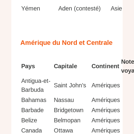
Yémen
Aden (contesté)
Asie
Amérique du Nord et Centrale
Not
Pays
Capitale
Continent
voy
Antigua-et-
Saint John’s
Amériques
Barbuda
Bahamas
Nassau
Amériques
Barbade
Bridgetown
Amériques
Belize
Belmopan
Amériques
Canada
Ottawa
Amériques