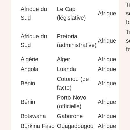
T
Afrique du
Le Cap
Afrique
s
Sud
(législative)
f
T
Afrique du
Pretoria
Afrique
s
Sud
(administrative)
f
Algérie
Alger
Afrique
Angola
Luanda
Afrique
Cotonou (de
Bénin
Afrique
facto)
Porto-Novo
Bénin
Afrique
(officielle)
Botswana
Gaborone
Afrique
Burkina Faso
Ouagadougou
Afrique