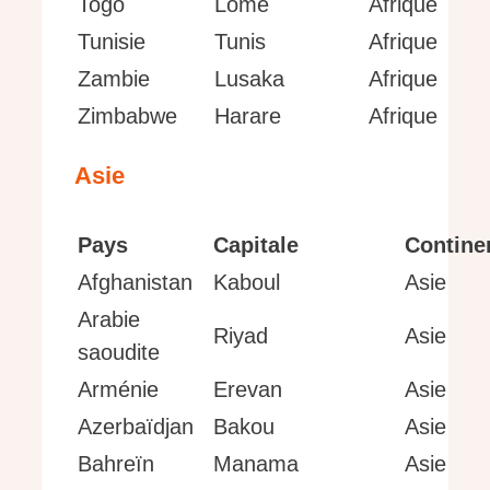
Togo
Lomé
Afrique
Tunisie
Tunis
Afrique
Zambie
Lusaka
Afrique
Zimbabwe
Harare
Afrique
Asie
Pays
Capitale
Contine
Afghanistan
Kaboul
Asie
Arabie
Riyad
Asie
saoudite
Arménie
Erevan
Asie
Azerbaïdjan
Bakou
Asie
Bahreïn
Manama
Asie