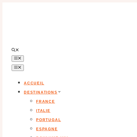
Aller
au
contenu
MENU
MENU
ACCUEIL
DESTINATIONS
FRANCE
ITALIE
PORTUGAL
ESPAGNE