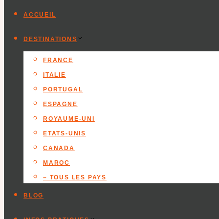
ACCUEIL
DESTINATIONS
FRANCE
ITALIE
PORTUGAL
ESPAGNE
ROYAUME-UNI
ETATS-UNIS
CANADA
MAROC
– TOUS LES PAYS
BLOG