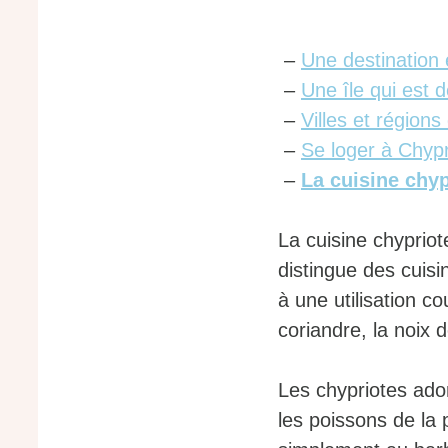
–
Une destination 
–
Une île qui est 
–
Villes et région
–
Se loger à Chyp
–
La cuisine chyp
La cuisine chypriot
distingue des cuis
à une utilisation c
coriandre, la noix 
Les chypriotes ador
les poissons de la 