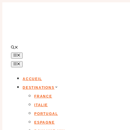
Aller
au
contenu
MENU
MENU
ACCUEIL
DESTINATIONS
FRANCE
ITALIE
PORTUGAL
ESPAGNE