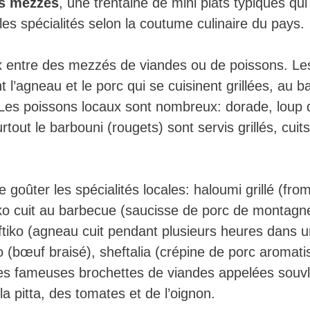
es mezzés
, une trentaine de mini plats typiques qu
les spécialités selon la coutume culinaire du pays.
x entre des mezzés de viandes ou de poissons. Le
t l’agneau et le porc qui se cuisinent grillées, au 
 Les poissons locaux sont nombreux: dorade, loup 
rtout le barbouni (rougets) sont servis grillés, cuit
oûter les spécialités locales: haloumi grillé (fro
iko cuit au barbecue (saucisse de porc de montagne
ftiko (agneau cuit pendant plusieurs heures dans u
ado (bœuf braisé), sheftalia (crépine de porc aromat
 les fameuses brochettes de viandes appelées souvl
a pitta, des tomates et de l’oignon.