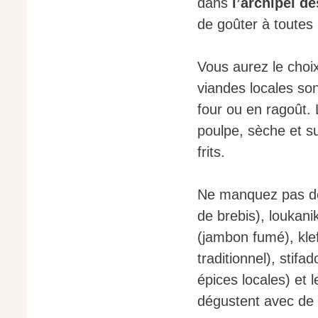
dans
l’archipel d
de goûter à toutes 
Vous aurez le choi
viandes locales son
four ou en ragoût.
poulpe, sèche et su
frits.
Ne manquez pas de g
de brebis), loukan
(jambon fumé), kle
traditionnel), stif
épices locales) et
dégustent avec de l