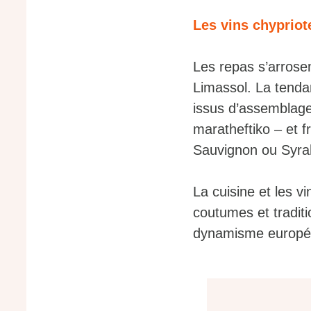
Les vins chypriot
Les repas s’arrosen
Limassol. La tend
issus d’assemblag
maratheftiko – et f
Sauvignon ou Syra
La cuisine et les v
coutumes et traditi
dynamisme europé