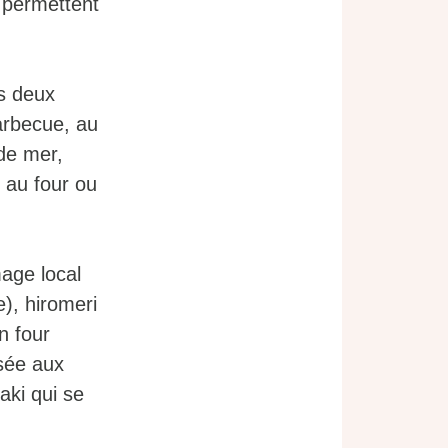
i permettent
s deux
barbecue, au
de mer,
s au four ou
mage local
), hiromeri
n four
isée aux
aki qui se