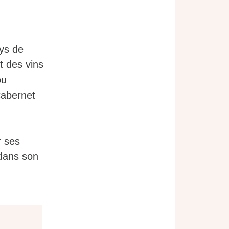
ays de
t des vins
ou
Cabernet
r ses
 dans son