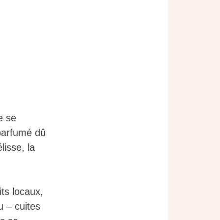
le se
 parfumé dû
lisse, la
ts locaux,
u – cuites