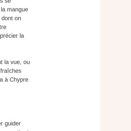
ls se
e, la mangue
t dont on
tre
précier la
 la vue, ou
 fraîches
ra à Chypre
er guider