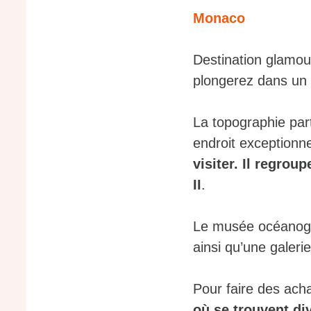
Monaco
Destination glamour
plongerez dans un
La topographie part
endroit exceptionn
visiter. Il regroup
II
.
Le musée océanogr
ainsi qu’une galeri
Pour faire des ach
où se trouvent di