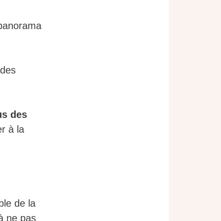
e panorama
ades
us des
r à la
le de la
 à ne pas