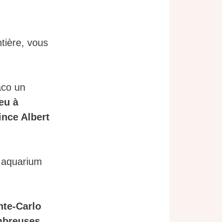
tière, vous
aco un
eu à
rince Albert
 aquarium
nte-Carlo
ombreuses