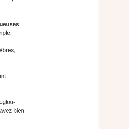
xueuses
mple.
lèbres,
ent
oglou-
avez bien