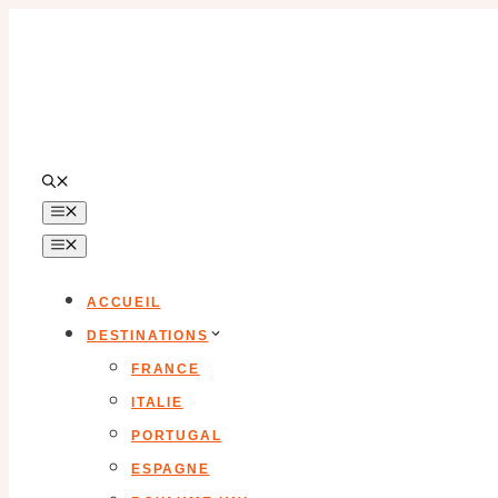
Aller
au
contenu
MENU
MENU
ACCUEIL
DESTINATIONS
FRANCE
ITALIE
PORTUGAL
ESPAGNE