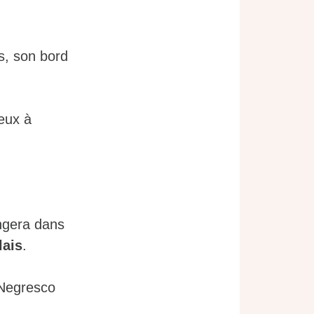
s, son bord
ieux à
ongera dans
lais
.
l Negresco