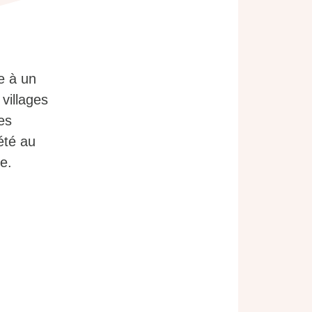
e à un
villages
es
été au
re.