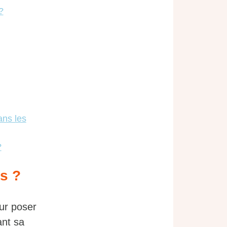
?
ans les
?
s ?
our poser
ant sa