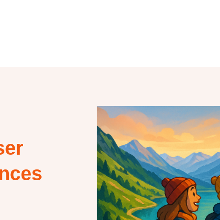
ser
ances