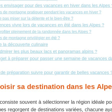
tés envisager pour des vacances en hiver dans les Alpes 
ts de montagne pratiquer pendant les vacances en hiver ?
 pas miser sur la détente et le bien-être ?
ences vivre lors de vacances en été dans les Alpes ?
ofiter pleinement de la randonnée dans les Alpes ?
s de montagne privilégier en été ?
 la découverte culinaire
admirer les plus beaux lacs et panoramas alpins ?
dget à préparer pour passer une semaine de vacances d
 de préparation suivre pour garantir de belles vacances 
sir sa destination dans les Alpe
consiste souvent à sélectionner la région idéale p
lpes regorgent de destinations variées, chacune ay