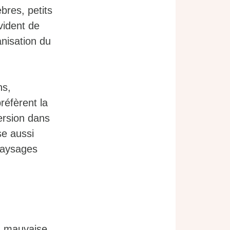
bres, petits
vident de
anisation du
ns,
réfèrent la
mersion dans
se aussi
paysages
s mauvaise