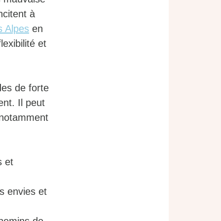
ncitent à
s Alpes
en
exibilité et
es de forte
nt. Il peut
s, notamment
s et
os envies et