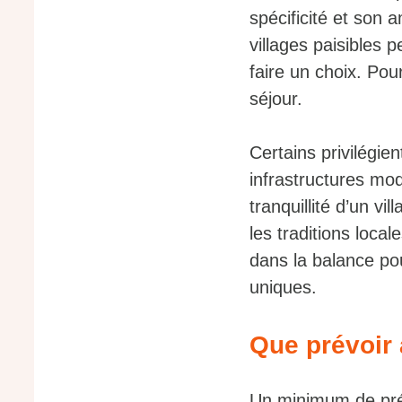
spécificité et son 
villages paisibles 
faire un choix. Pour
séjour.
Certains privilégie
infrastructures mo
tranquillité d’un v
les traditions loc
dans la balance po
uniques.
Que prévoir 
Un minimum de pré