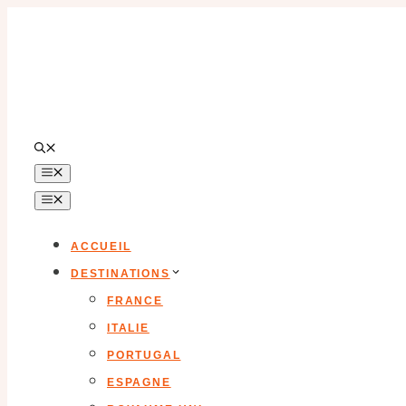
Aller
au
contenu
MENU
MENU
ACCUEIL
DESTINATIONS
FRANCE
ITALIE
PORTUGAL
ESPAGNE