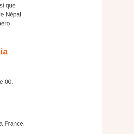
si que
le Népal
méro
ia
le 00.
a France,