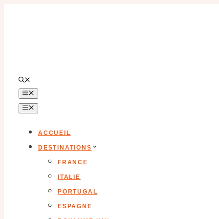
Aller
au
contenu
MENU
MENU
ACCUEIL
DESTINATIONS
FRANCE
ITALIE
PORTUGAL
ESPAGNE