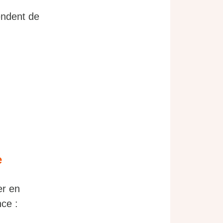
endent de
e
er en
nce :