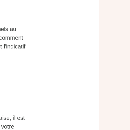
nels au
z comment
’indicatif
se, il est
 votre